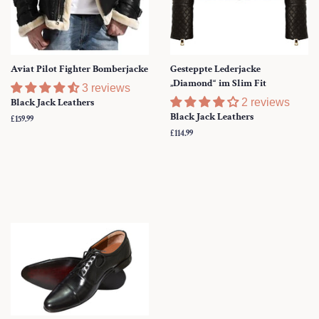
Aviat Pilot Fighter Bomberjacke
Gesteppte Lederjacke
„Diamond“ im Slim Fit
3 reviews
Black Jack Leathers
2 reviews
Black Jack Leathers
Normaler
£159.99
Preis
Normaler
£114.99
Preis