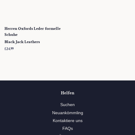
Herren Oxfords Leder formelle
Schuhe
Black Jack Leathers
Normaler
£24.99
Preis
Helfen
Suchen
Neuankömmling
Kontaktiere uns
FAQs