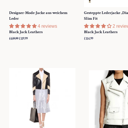
Designer-Mode-Jacke aus weichem
Gesteppte Lederjacke „D
Leder
Slim Fit
4 reviews
2 revie
Black Jack Leathers
Black Jack Leathers
Normaler
£139.99
Sonderpreis
£119.99
Normaler
£114.99
Preis
Preis