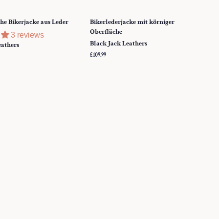
e Bikerjacke aus Leder
Bikerlederjacke mit körniger
Oberfläche
3 reviews
Black Jack Leathers
eathers
Normaler
£109.99
Preis