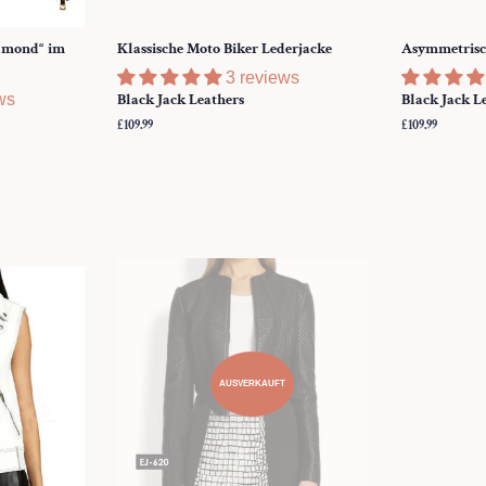
iamond“ im
Klassische Moto Biker Lederjacke
Asymmetrisch
3 reviews
ws
Black Jack Leathers
Black Jack L
Normaler
£109.99
Normaler
£109.99
Preis
Preis
AUSVERKAUFT