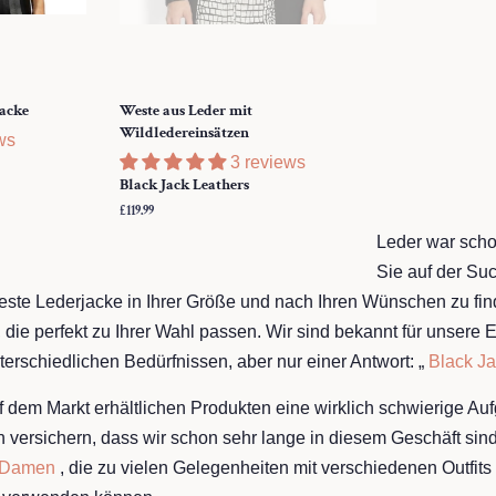
jacke
Weste aus Leder mit
Wildledereinsätzen
ws
3 reviews
Black Jack Leathers
Normaler
£119.99
Preis
Leder war sch
Sie auf der Su
ste Lederjacke in Ihrer Größe und nach Ihren Wünschen zu finde
die perfekt zu Ihrer Wahl passen. Wir sind bekannt für unsere E
erschiedlichen Bedürfnissen, aber nur einer Antwort: „
Black Ja
f dem Markt erhältlichen Produkten eine wirklich schwierige Au
n versichern, dass wir schon sehr lange in diesem Geschäft si
r Damen
, die zu vielen Gelegenheiten mit verschiedenen Outfit