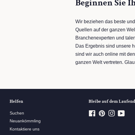
Beginnen Sie I
Wir beziehen das beste und
Quellen auf der ganzen Welt
Branchenexperten und talen
Das Ergebnis sind unsere ho
sind wir auch online mit d
ganzen Welt vertreten. Glaub
Helfen
Bleibe auf dem Laufen
Suchen
Facebook
Pinterest
Instagram
YouT
Neuankömmling
Kontaktiere uns