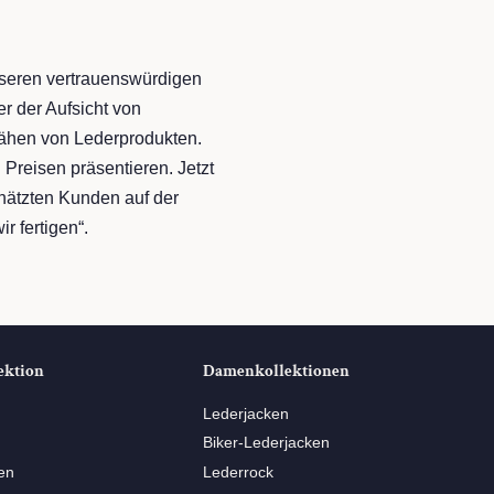
nseren vertrauenswürdigen
r der Aufsicht von
Nähen von Lederprodukten.
 Preisen präsentieren. Jetzt
chätzten Kunden auf der
r fertigen“.
ektion
Damenkollektionen
Lederjacken
Biker-Lederjacken
en
Lederrock