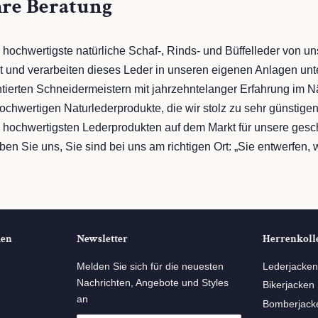
hre Beratung
 hochwertigste natürliche Schaf-, Rinds- und Büffelleder von u
 und verarbeiten dieses Leder in unseren eigenen Anlagen unte
tierten Schneidermeistern mit jahrzehntelanger Erfahrung im 
chwertigen Naturlederprodukte, die wir stolz zu sehr günstigen
en hochwertigsten Lederprodukten auf dem Markt für unsere ges
en Sie uns, Sie sind bei uns am richtigen Ort: „Sie entwerfen, wi
den
Newsletter
Herrenkoll
ube
Melden Sie sich für die neuesten
Lederjacken
Nachrichten, Angebote und Styles
Bikerjacken
an
Bomberjack